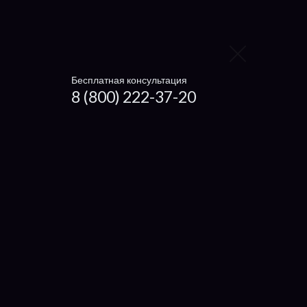
eMachine
Prestigio
Бесплатная консультация
4Good
8 (800) 222-37-20
Digma
Irbis
Xiaomi
Haier
Microsoft
Dexp
Getac