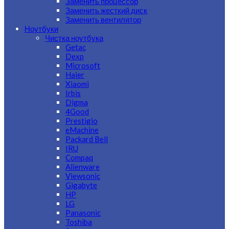
Заменить процессор
Заменить жесткий диск
Заменить вентилятор
Ноутбуки
Чистка ноутбука
Getac
Dexp
Microsoft
Haier
Xiaomi
Irbis
Digma
4Good
Prestigio
eMachine
Packard Bell
IRU
Compaq
Alienware
Viewsonic
Gigabyte
HP
LG
Panasonic
Toshiba