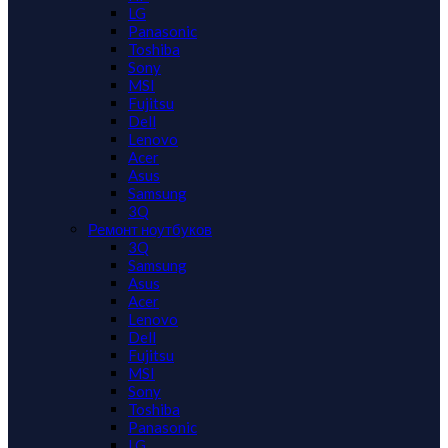
LG
Panasonic
Toshiba
Sony
MSI
Fujitsu
Dell
Lenovo
Acer
Asus
Samsung
3Q
Ремонт ноутбуков
3Q
Samsung
Asus
Acer
Lenovo
Dell
Fujitsu
MSI
Sony
Toshiba
Panasonic
LG