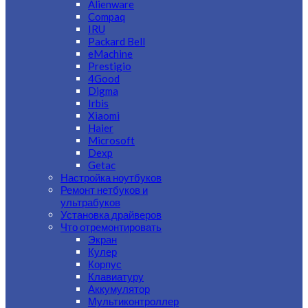
Alienware
Compaq
IRU
Packard Bell
eMachine
Prestigio
4Good
Digma
Irbis
Xiaomi
Haier
Microsoft
Dexp
Getac
Настройка ноутбуков
Ремонт нетбуков и
ультрабуков
Установка драйверов
Что отремонтировать
Экран
Кулер
Корпус
Клавиатуру
Аккумулятор
Мультиконтроллер