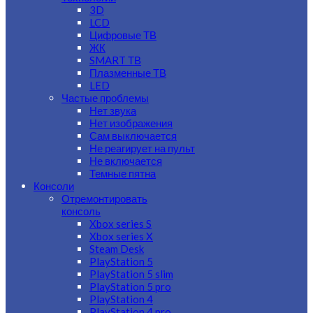
3D
LCD
Цифровые ТВ
ЖК
SMART ТВ
Плазменные ТВ
LED
Частые проблемы
Нет звука
Нет изображения
Сам выключается
Не реагирует на пульт
Не включается
Темные пятна
Консоли
Отремонтировать
консоль
Xbox series S
Xbox series X
Steam Desk
PlayStation 5
PlayStation 5 slim
PlayStation 5 pro
PlayStation 4
PlayStation 4 pro