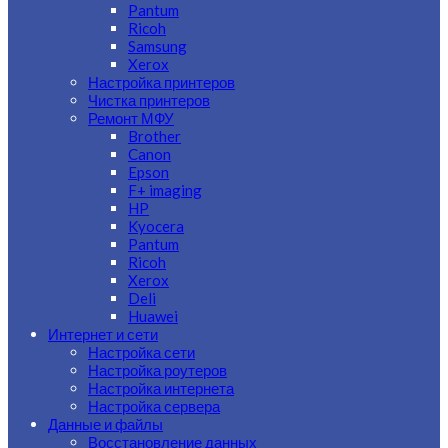
Pantum
Ricoh
Samsung
Xerox
Настройка принтеров
Чистка принтеров
Ремонт МФУ
Brother
Canon
Epson
F+ imaging
HP
Kyocera
Pantum
Ricoh
Xerox
Deli
Huawei
Интернет и сети
Настройка сети
Настройка роутеров
Настройка интернета
Настройка сервера
Данные и файлы
Восстановление данных