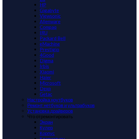
HP
Gigabyte
Viewsonic
Alienware
Compaq
IRU
Packard Bell
eMachine
Prestigio
4Good
Digma
Irbis
Xiaomi
Haier
Microsoft
Dexp
Getac
Настройка ноутбуков
Ремонт нетбуков и ультрабуков
Установка драйверов
Что отремонтировать
Экран
Кулер
Корпус
Клавиатуру