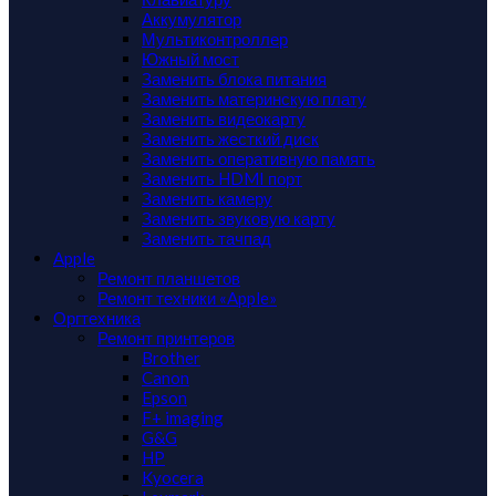
Аккумулятор
Мультиконтроллер
Южный мост
Заменить блока питания
Заменить материнскую плату
Заменить видеокарту
Заменить жесткий диск
Заменить оперативную память
Заменить HDMI порт
Заменить камеру
Заменить звуковую карту
Заменить тачпад
Apple
Ремонт планшетов
Ремонт техники «Apple»
Оргтехника
Ремонт принтеров
Brother
Canon
Epson
F+ imaging
G&G
HP
Kyocera