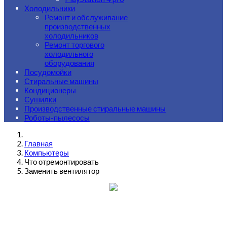
Холодильники
Ремонт и обслуживание
производственных
холодильников
Ремонт торгового
холодильного
оборудования
Посудомойки
Стиральные машины
Кондиционеры
Сушилки
Производственные стиральные машины
Роботы-пылесосы
Главная
Компьютеры
Что отремонтировать
Заменить вентилятор