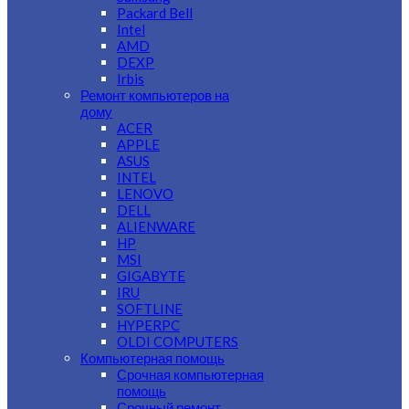
Packard Bell
Intel
AMD
DEXP
Irbis
Ремонт компьютеров на
дому
ACER
APPLE
ASUS
INTEL
LENOVO
DELL
ALIENWARE
HP
MSI
GIGABYTE
IRU
SOFTLINE
HYPERPC
OLDI COMPUTERS
Компьютерная помощь
Срочная компьютерная
помощь
Срочный ремонт