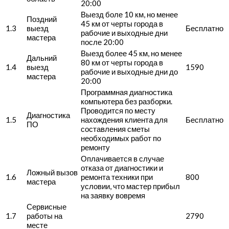
20:00
Выезд боле 10 км, но менее
Поздний
45 км от черты города в
1.3
выезд
Бесплатно
рабочие и выходные дни
мастера
после 20:00
Выезд более 45 км, но менее
Дальний
80 км от черты города в
1.4
выезд
1590
рабочие и выходные дни до
мастера
20:00
Программная диагностика
компьютера без разборки.
Проводится по месту
Диагностика
1.5
нахождения клиента для
Бесплатно
ПО
составления сметы
необходимых работ по
ремонту
Оплачивается в случае
отказа от диагностики и
Ложный вызов
1.6
ремонта техники при
800
мастера
условии, что мастер прибыл
на заявку вовремя
Сервисные
1.7
работы на
2790
месте