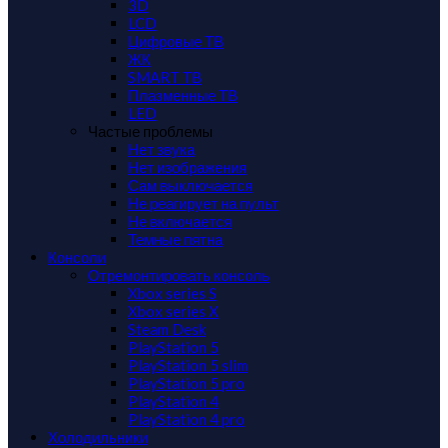
3D
LCD
Цифровые ТВ
ЖК
SMART ТВ
Плазменные ТВ
LED
Частые проблемы
Нет звука
Нет изображения
Сам выключается
Не реагирует на пульт
Не включается
Темные пятна
Консоли
Отремонтировать консоль
Xbox series S
Xbox series X
Steam Desk
PlayStation 5
PlayStation 5 slim
PlayStation 5 pro
PlayStation 4
PlayStation 4 pro
Холодильники