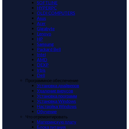
SOFTLINE
HYPERPC
OLDI COMPUTERS
Asus
Acer
Gigabyte
Lenovo
HP
Samsung
Packard Bell
Intel
AMD
DEXP
Irbis
Dell
Программное обеспечение
Установка драйверов
Удаление вирусов
Установка программ
Установка Windows
Настройка Windows
Обучение
Что отремонтировать
Материнскую плату
Блока питания