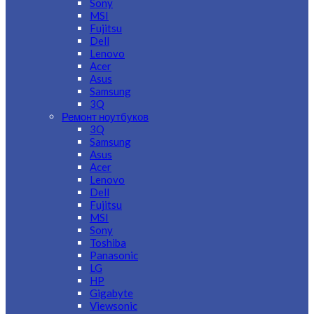
Sony
MSI
Fujitsu
Dell
Lenovo
Acer
Asus
Samsung
3Q
Ремонт ноутбуков
3Q
Samsung
Asus
Acer
Lenovo
Dell
Fujitsu
MSI
Sony
Toshiba
Panasonic
LG
HP
Gigabyte
Viewsonic