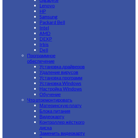
Gigabyte
Lenovo
HP
Samsung
Packard Bell
Intel
AMD
DEXP
Irbis
Dell
Программное
обеспечение
Установка драйверов
Удаление вирусов
Установка программ
Установка Windows
Настройка Windows
Обучение
Что отремонтировать
Материнскую плату
Блока питания
Видеокарту
Контроллер жёсткого
диска
Заменить видеокарту