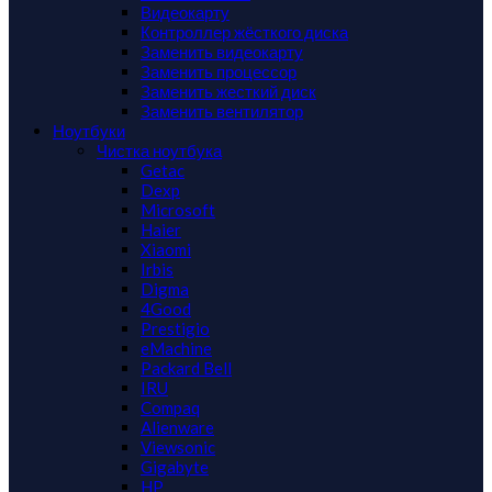
Видеокарту
Контроллер жёсткого диска
Заменить видеокарту
Заменить процессор
Заменить жесткий диск
Заменить вентилятор
Ноутбуки
Чистка ноутбука
Getac
Dexp
Microsoft
Haier
Xiaomi
Irbis
Digma
4Good
Prestigio
eMachine
Packard Bell
IRU
Compaq
Alienware
Viewsonic
Gigabyte
HP