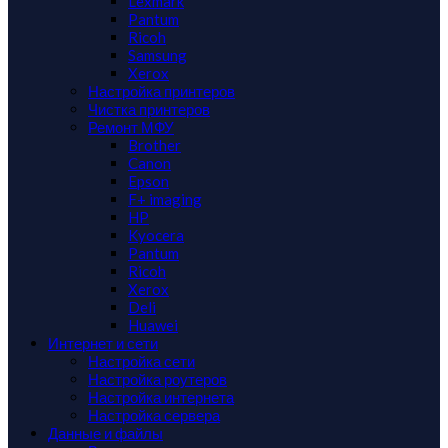
Lexmark
Pantum
Ricoh
Samsung
Xerox
Настройка принтеров
Чистка принтеров
Ремонт МФУ
Brother
Canon
Epson
F+ imaging
HP
Kyocera
Pantum
Ricoh
Xerox
Deli
Huawei
Интернет и сети
Настройка сети
Настройка роутеров
Настройка интернета
Настройка сервера
Данные и файлы