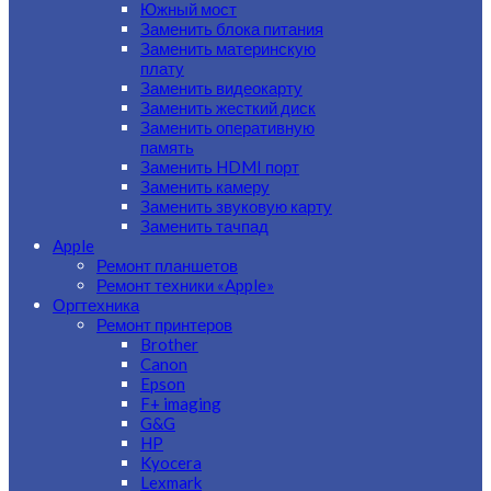
Южный мост
Заменить блока питания
Заменить материнскую
плату
Заменить видеокарту
Заменить жесткий диск
Заменить оперативную
память
Заменить HDMI порт
Заменить камеру
Заменить звуковую карту
Заменить тачпад
Apple
Ремонт планшетов
Ремонт техники «Apple»
Оргтехника
Ремонт принтеров
Brother
Canon
Epson
F+ imaging
G&G
HP
Kyocera
Lexmark