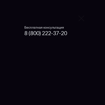
Gigabyte
HP
LG
Бесплатная консультация
8 (800) 222-37-20
Panasonic
Toshiba
Sony
MSI
Fujitsu
Dell
Lenovo
Acer