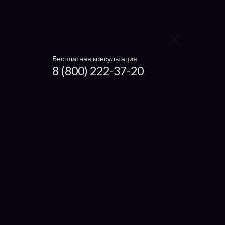
Заменить вентилятор
Ноутбуки
Чистка ноутбука
Бесплатная консультация
8 (800) 222-37-20
Getac
Dexp
Microsoft
Haier
Xiaomi
Irbis
Digma
4Good