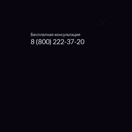
Блока питания
Видеокарту
Бесплатная консультация
Контроллер жёсткого диска
8 (800) 222-37-20
Заменить видеокарту
Заменить процессор
Заменить жесткий диск
Заменить вентилятор
Ноутбуки
Чистка ноутбука
Getac