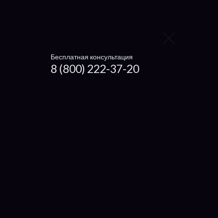
Gigabyte
HP
LG
Бесплатная консультация
Panasonic
8 (800) 222-37-20
Toshiba
Sony
MSI
Fujitsu
Dell
Lenovo
Acer