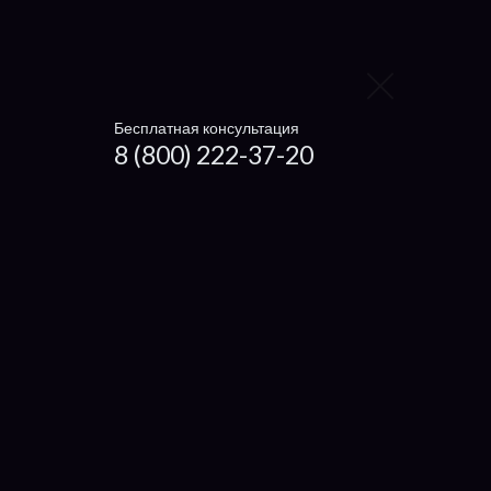
Заменить видеокарту
Заменить процессор
Заменить жесткий диск
Бесплатная консультация
8 (800) 222-37-20
Заменить вентилятор
Ноутбуки
Чистка ноутбука
Getac
Dexp
Microsoft
Haier
Xiaomi