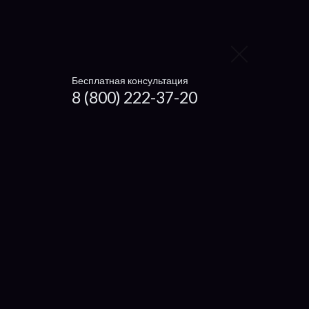
IRU
Packard Bell
eMachine
Бесплатная консультация
Prestigio
8 (800) 222-37-20
4Good
Digma
Irbis
Xiaomi
Haier
Microsoft
Dexp