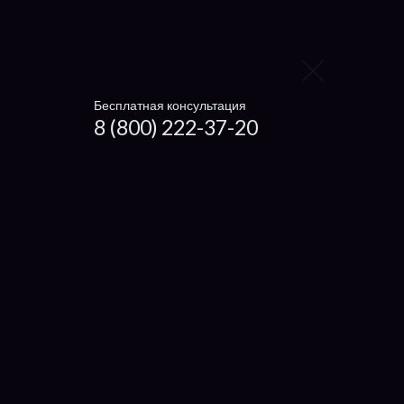
Compaq
Alienware
Viewsonic
Бесплатная консультация
8 (800) 222-37-20
Gigabyte
HP
LG
Panasonic
Toshiba
Sony
MSI
Fujitsu