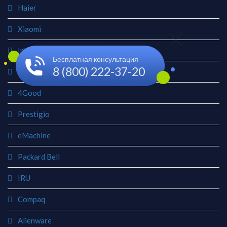
Haier
Xiaomi
Irbis
Бесплатная консультация
8 (800) 222-37-20
Digma
4Good
Prestigio
eMachine
Packard Bell
IRU
Compaq
Alienware