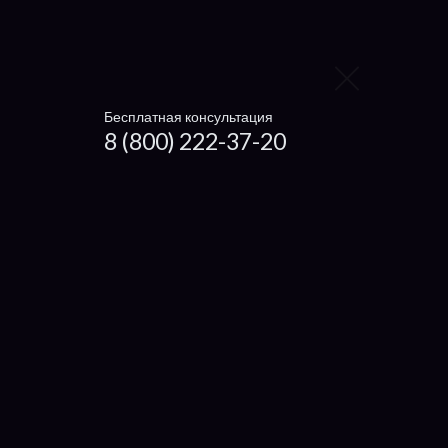
Xiaomi
Haier
Бесплатная консультация
Microsoft
8 (800) 222-37-20
Dexp
Getac
Настройка ноутбуков
Ремонт нетбуков и ультрабуков
Установка драйверов
Что отремонтировать
Экран