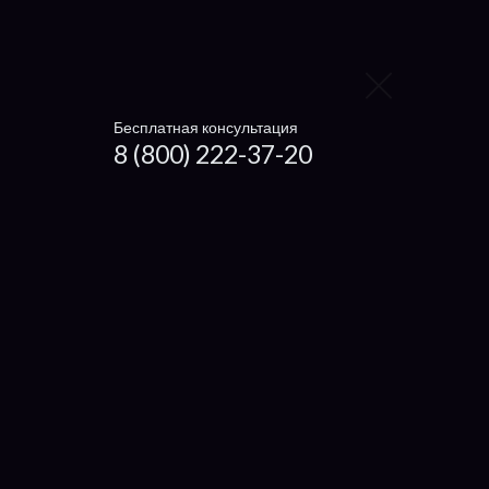
Блока питания
Видеокарту
Контроллер жёсткого диска
Бесплатная консультация
8 (800) 222-37-20
Заменить видеокарту
Заменить процессор
Заменить жесткий диск
Заменить вентилятор
Ноутбуки
Чистка ноутбука
Getac
Dexp