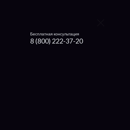
Что отремонтировать
Материнскую плату
Блока питания
Бесплатная консультация
8 (800) 222-37-20
Видеокарту
Контроллер жёсткого диска
Заменить видеокарту
Заменить процессор
Заменить жесткий диск
Заменить вентилятор
Ноутбуки
Чистка ноутбука