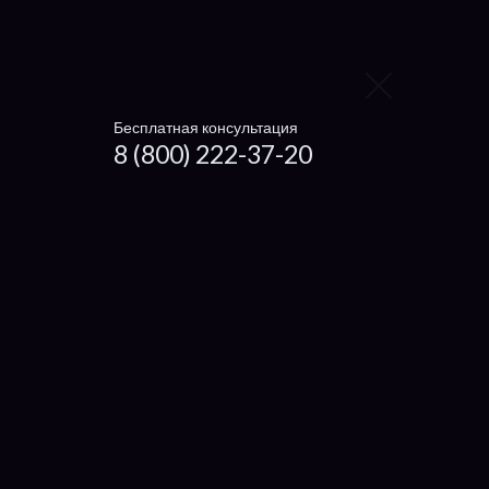
Gigabyte
HP
LG
Бесплатная консультация
Panasonic
8 (800) 222-37-20
Toshiba
Sony
MSI
Fujitsu
Dell
Lenovo
Acer