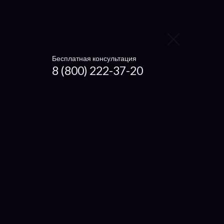
Мультиконтроллер
Южный мост
Бесплатная консультация
Заменить блока питания
8 (800) 222-37-20
Заменить материнскую плату
Заменить видеокарту
Заменить жесткий диск
Заменить оперативную память
Заменить HDMI порт
Заменить камеру
Заменить звуковую карту