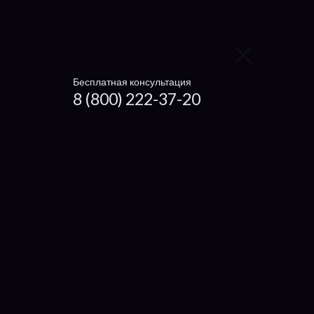
Заменить видеокарту
Заменить процессор
Заменить жесткий диск
Бесплатная консультация
8 (800) 222-37-20
Заменить вентилятор
Ноутбуки
Чистка ноутбука
Getac
Dexp
Microsoft
Haier
Xiaomi